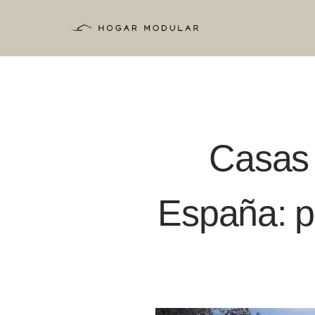
Saltar
al
contenido
Casas 
España: p