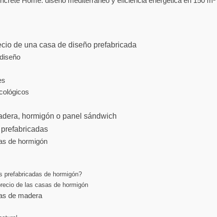
crete Home: diseño mediterráneo y eficiencia energética en 150 m²
recio de una casa de diseño prefabricada
 diseño
es
cológicos
adera, hormigón o panel sándwich
 prefabricadas
as de hormigón
s prefabricadas de hormigón?
precio de las casas de hormigón
das de madera