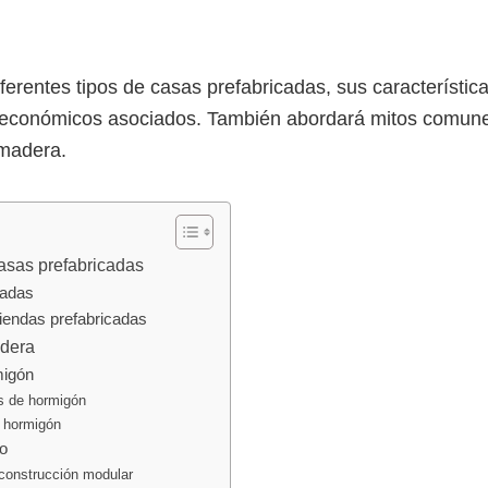
iferentes tipos de casas prefabricadas, sus característic
 económicos asociados. También abordará mitos comunes 
 madera.
asas prefabricadas
cadas
viendas prefabricadas
adera
migón
as de hormigón
l hormigón
o
 construcción modular