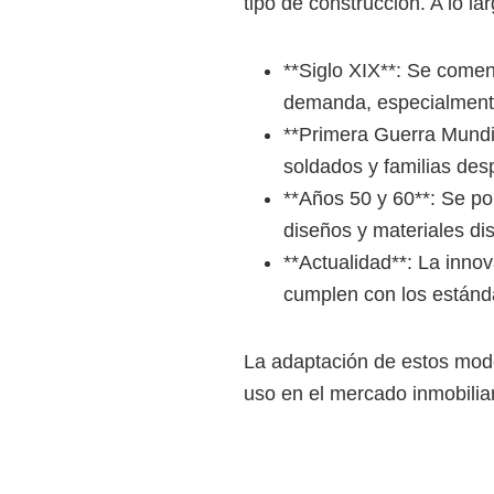
tipo de construcción. A lo l
**Siglo XIX**: Se comenz
demanda, especialmente 
**Primera Guerra Mundia
soldados y familias des
**Años 50 y 60**: Se po
diseños y materiales di
**Actualidad**: La inno
cumplen con los estánd
La adaptación de estos mode
uso en el mercado inmobiliar