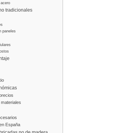
l acero
no tradicionales
es
n paneles
ulares
ostos
ntaje
io
onómicas
precios
 materiales
ecesarios
 en España
abricadas no de madera